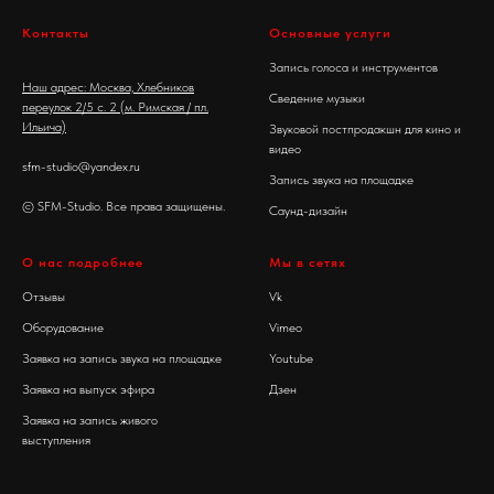
Контакты
Основные услуги
Запись голоса и инструментов
Наш адрес: Москва, Хлебников
Сведение музыки
переулок 2/5 c. 2 (м. Римская / пл.
Ильича)
Звуковой постпродакшн для кино и
видео
sfm-studio@yandex.ru
Запись звука на площадке
© SFM-Studio. Все права защищены.
Саунд-дизайн
О нас подробнее
Мы в сетях
Отзывы
Vk
Оборудование
Vimeo
Заявка на запись звука на площадке
Youtube
Заявка на выпуск эфира
Дзен
Заявка на запись живого
выступления